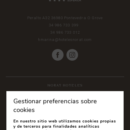
Peralto A32
36980
Pontevedra
O Grove
34 986 733 399
34 986 733 012
hmarina@hotelesnorat.com
NORAT HOTELES
Gestionar preferencias sobre
cookies
En nuestro sitio web utilizamos cookies propias
y de terceros para finalidades analíticas